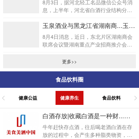
8月3日，据河北轻工名品微信公众号消
息，上半年，河北省白酒行业结构分化
明显，低度、小瓶轻量化酒开发加快，
玉泉酒业与黑龙江省湖南商...玉泉
消费场景向日常休闲、亲...
酒业与黑龙江省湖南商...
8月4日消息，近日，东北片区湖南商会
联席会议暨湖南重点产业招商推介会在
哈尔滨圆满落幕。会后，黑龙江省湖南
商会诚挚答谢玉泉酒业在...
更多>>
食品饮料圈
健康公益
健康养生
食品饮料
白酒存放|收藏白酒是一种财...白
酒存放|收藏白酒是一种财...
牛年赶快存点酒，往后喝老酒白酒在存
放的过程中，会产生多种脂类物资，