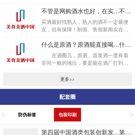
称“醇化”。各种脂类会产生各种特殊的
不管是网购酒水也好，在实...不管
香气，但这种...
是网购酒水也好，在实...
买酒最好找熟人，熟人的酒不一定最便
宜，但有保障！制假、售假新闻实在是
太多太多，每每看到，尤其是烟酒行业
什么是原酒？原酒能直接喝...什么
造假，心中不免五味杂陈...
是原酒？原酒能直接喝...
在酒圈儿，原酒、原浆酒一度有着
非同一般的地位，要是能在酒厂打到纯
原酒，那在朋友圈绝对是倍儿有面子的
事儿。商标、无统一包装...
更多>>
配套圈
防伪标签
包装印刷
第四届中国酒类包装创新发...第四