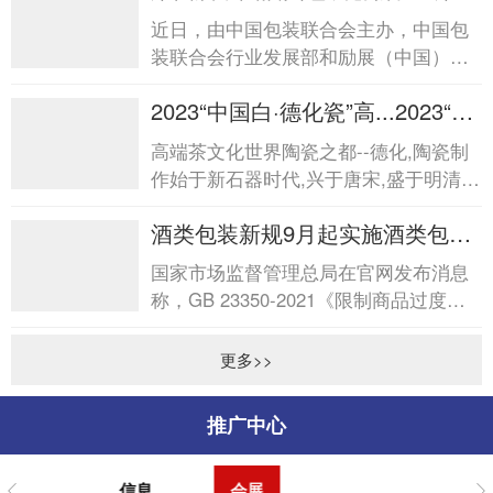
届中国酒类包装创新发...
近日，由中国包装联合会主办，中国包
装联合会行业发展部和励展（中国）投
资有限公司承办的“第四届中国酒类包装
2023“中国白·德化瓷”高...2023“中
创新发展论坛&rdq...
国白·德化瓷”高...
高端茶文化世界陶瓷之都--德化,陶瓷制
作始于新石器时代,兴于唐宋,盛于明清,
是中国陶瓷文化发祥地之一。德化陶瓷
酒类包装新规9月起实施酒类包装
以“白”见...
新规9月起实施
国家市场监督管理总局在官网发布消息
称，GB 23350-2021《限制商品过度包
装要求食品和化妆品》强制性国家标准
将于2023年9月起实施。新...
更多>>
推广中心
信息
会展