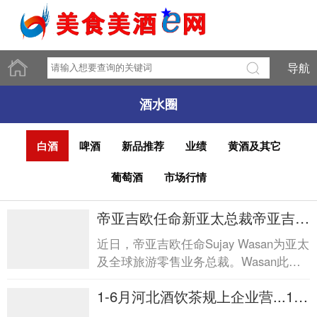
导航
酒水圈
白酒
啤酒
新品推荐
业绩
黄酒及其它
葡萄酒
市场行情
帝亚吉欧任命新亚太总裁帝亚吉欧
任命新亚太总裁
近日，帝亚吉欧任命Sujay Wasan为亚太
及全球旅游零售业务总裁。Wasan此前
在宝洁任职近28年，将接替已于2026年
1-6月河北酒饮茶规上企业营...1-6
4月调任帝亚吉欧北美区总...
月河北酒饮茶规上企业营...