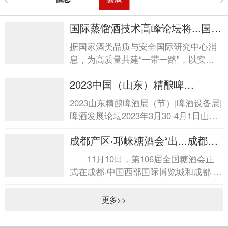
国际蒸馏酒技术高峰论坛将...国际
蒸馏酒技术高峰论坛将...
据国家酒类品质与安全国际研究中心消
息，为高质量共建“一带一路”，以实际
行动深入践行互联互通，加强全球蒸馏
2023中国（山东）精酿啤
酒创新技术...
酒...2023中国（山东）精酿啤酒...
2023山东精酿啤酒展（节）|啤酒设备展|
啤酒发展论坛2023年3月30-4月1日山东
国际会展中心（济南市日照路1号） 随
成都产区·邛崃糖酒会“出...成都产
着精酿啤酒市场的...
区·邛崃糖酒会“出...
11月10日，第106届全国糖酒会正
式在成都·中国西部国际博览城和成都·世
纪城新国际会展中心拉开帷幕。位于会
展中心广...
更多>>