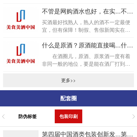
称“醇化”。各种脂类会产生各种特殊的
不管是网购酒水也好，在实...不管
香气，但这种...
是网购酒水也好，在实...
买酒最好找熟人，熟人的酒不一定最便
宜，但有保障！制假、售假新闻实在是
太多太多，每每看到，尤其是烟酒行业
什么是原酒？原酒能直接喝...什么
造假，心中不免五味杂陈...
是原酒？原酒能直接喝...
在酒圈儿，原酒、原浆酒一度有着
非同一般的地位，要是能在酒厂打到纯
原酒，那在朋友圈绝对是倍儿有面子的
事儿。商标、无统一包装...
更多>>
配套圈
防伪标签
包装印刷
第四届中国酒类包装创新发...第四