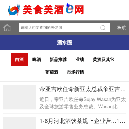
导航
酒水圈
白酒
啤酒
新品推荐
业绩
黄酒及其它
葡萄酒
市场行情
帝亚吉欧任命新亚太总裁帝亚吉欧
任命新亚太总裁
近日，帝亚吉欧任命Sujay Wasan为亚太
及全球旅游零售业务总裁。Wasan此前
在宝洁任职近28年，将接替已于2026年
1-6月河北酒饮茶规上企业营...1-6
4月调任帝亚吉欧北美区总...
月河北酒饮茶规上企业营...