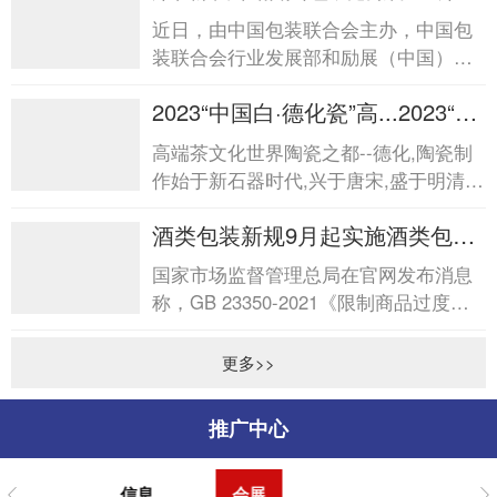
届中国酒类包装创新发...
近日，由中国包装联合会主办，中国包
装联合会行业发展部和励展（中国）投
资有限公司承办的“第四届中国酒类包装
2023“中国白·德化瓷”高...2023“中
创新发展论坛&rdq...
国白·德化瓷”高...
高端茶文化世界陶瓷之都--德化,陶瓷制
作始于新石器时代,兴于唐宋,盛于明清,
是中国陶瓷文化发祥地之一。德化陶瓷
酒类包装新规9月起实施酒类包装
以“白”见...
新规9月起实施
国家市场监督管理总局在官网发布消息
称，GB 23350-2021《限制商品过度包
装要求食品和化妆品》强制性国家标准
将于2023年9月起实施。新...
更多>>
推广中心
信息
会展