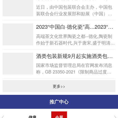
届中国酒类包装创新发...
近日，由中国包装联合会主办，中国包
装联合会行业发展部和励展（中国）投
资有限公司承办的“第四届中国酒类包装
2023“中国白·德化瓷”高...2023“中
创新发展论坛&rdq...
国白·德化瓷”高...
高端茶文化世界陶瓷之都--德化,陶瓷制
作始于新石器时代,兴于唐宋,盛于明清,
是中国陶瓷文化发祥地之一。德化陶瓷
酒类包装新规9月起实施酒类包装
以“白”见...
新规9月起实施
国家市场监督管理总局在官网发布消息
称，GB 23350-2021《限制商品过度包
装要求食品和化妆品》强制性国家标准
将于2023年9月起实施。新...
更多>>
推广中心
信息
会展