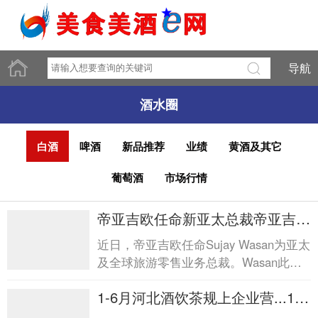
导航
酒水圈
白酒
啤酒
新品推荐
业绩
黄酒及其它
葡萄酒
市场行情
帝亚吉欧任命新亚太总裁帝亚吉欧
任命新亚太总裁
近日，帝亚吉欧任命Sujay Wasan为亚太
及全球旅游零售业务总裁。Wasan此前
在宝洁任职近28年，将接替已于2026年
1-6月河北酒饮茶规上企业营...1-6
4月调任帝亚吉欧北美区总...
月河北酒饮茶规上企业营...