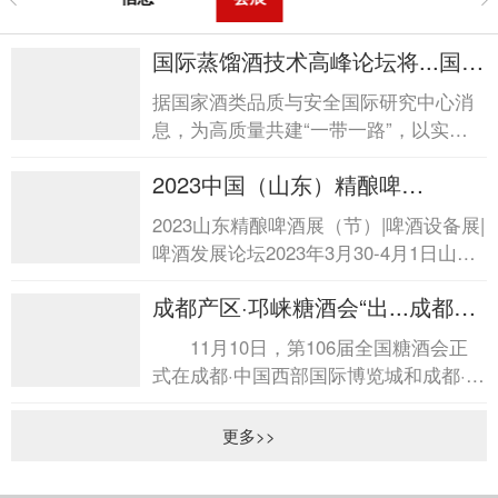
国际蒸馏酒技术高峰论坛将...国际
蒸馏酒技术高峰论坛将...
据国家酒类品质与安全国际研究中心消
息，为高质量共建“一带一路”，以实际
行动深入践行互联互通，加强全球蒸馏
2023中国（山东）精酿啤
酒创新技术...
酒...2023中国（山东）精酿啤酒...
2023山东精酿啤酒展（节）|啤酒设备展|
啤酒发展论坛2023年3月30-4月1日山东
国际会展中心（济南市日照路1号） 随
成都产区·邛崃糖酒会“出...成都产
着精酿啤酒市场的...
区·邛崃糖酒会“出...
11月10日，第106届全国糖酒会正
式在成都·中国西部国际博览城和成都·世
纪城新国际会展中心拉开帷幕。位于会
展中心广...
更多>>