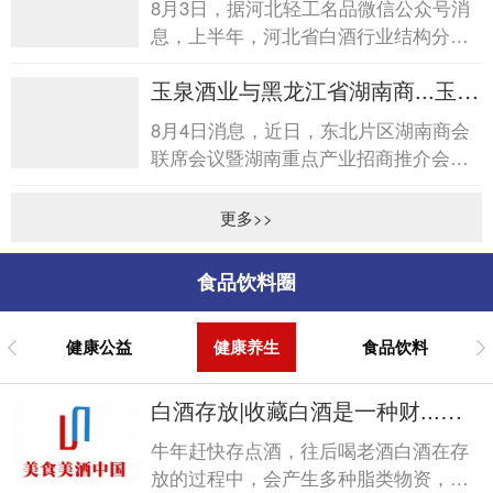
8月3日，据河北轻工名品微信公众号消
息，上半年，河北省白酒行业结构分化
明显，低度、小瓶轻量化酒开发加快，
玉泉酒业与黑龙江省湖南商...玉泉
消费场景向日常休闲、亲...
酒业与黑龙江省湖南商...
8月4日消息，近日，东北片区湖南商会
联席会议暨湖南重点产业招商推介会在
哈尔滨圆满落幕。会后，黑龙江省湖南
商会诚挚答谢玉泉酒业在...
更多>>
食品饮料圈
健康公益
健康养生
食品饮料
白酒存放|收藏白酒是一种财...白
酒存放|收藏白酒是一种财...
牛年赶快存点酒，往后喝老酒白酒在存
放的过程中，会产生多种脂类物资，