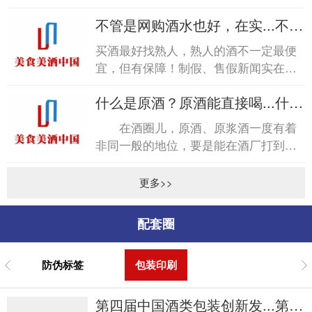
称“醇化”。各种脂类会产生各种特殊的
不管是网购酒水也好，在实...不管
香气，但这种...
是网购酒水也好，在实...
买酒最好找熟人，熟人的酒不一定最便
宜，但有保障！制假、售假新闻实在是
太多太多，每每看到，尤其是烟酒行业
什么是原酒？原酒能直接喝...什么
造假，心中不免五味杂陈...
是原酒？原酒能直接喝...
在酒圈儿，原酒、原浆酒一度有着
非同一般的地位，要是能在酒厂打到纯
原酒，那在朋友圈绝对是倍儿有面子的
事儿。商标、无统一包装...
更多>>
配套圈
防伪标签
包装印刷
第四届中国酒类包装创新发...第四