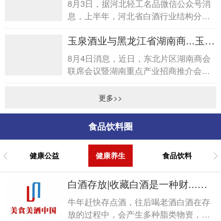
8月3日，据河北轻工名品微信公众号消
息，上半年，河北省白酒行业结构分化
明显，低度、小瓶轻量化酒开发加快，
玉泉酒业与黑龙江省湖南商...玉泉
消费场景向日常休闲、亲...
酒业与黑龙江省湖南商...
8月4日消息，近日，东北片区湖南商会
联席会议暨湖南重点产业招商推介会在
哈尔滨圆满落幕。会后，黑龙江省湖南
商会诚挚答谢玉泉酒业在...
更多>>
食品饮料圈
健康公益
健康养生
食品饮料
白酒存放|收藏白酒是一种财...白
酒存放|收藏白酒是一种财...
牛年赶快存点酒，往后喝老酒白酒在存
放的过程中，会产生多种脂类物资，