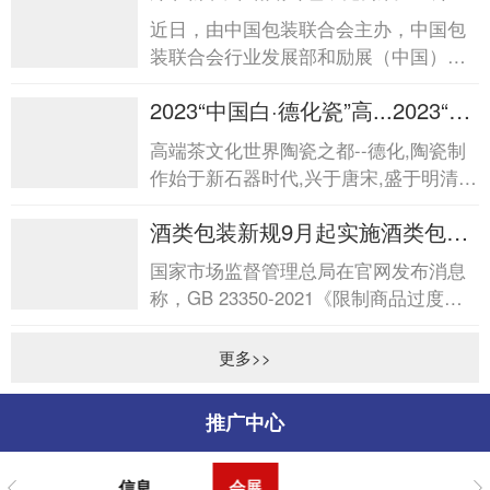
届中国酒类包装创新发...
近日，由中国包装联合会主办，中国包
装联合会行业发展部和励展（中国）投
资有限公司承办的“第四届中国酒类包装
2023“中国白·德化瓷”高...2023“中
创新发展论坛&rdq...
国白·德化瓷”高...
高端茶文化世界陶瓷之都--德化,陶瓷制
作始于新石器时代,兴于唐宋,盛于明清,
是中国陶瓷文化发祥地之一。德化陶瓷
酒类包装新规9月起实施酒类包装
以“白”见...
新规9月起实施
国家市场监督管理总局在官网发布消息
称，GB 23350-2021《限制商品过度包
装要求食品和化妆品》强制性国家标准
将于2023年9月起实施。新...
更多>>
推广中心
信息
会展