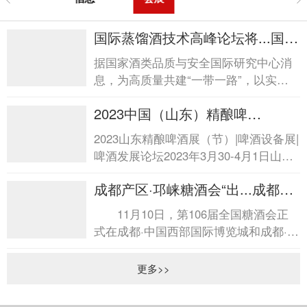
国际蒸馏酒技术高峰论坛将...国际
蒸馏酒技术高峰论坛将...
据国家酒类品质与安全国际研究中心消
息，为高质量共建“一带一路”，以实际
行动深入践行互联互通，加强全球蒸馏
2023中国（山东）精酿啤
酒创新技术...
酒...2023中国（山东）精酿啤酒...
2023山东精酿啤酒展（节）|啤酒设备展|
啤酒发展论坛2023年3月30-4月1日山东
国际会展中心（济南市日照路1号） 随
成都产区·邛崃糖酒会“出...成都产
着精酿啤酒市场的...
区·邛崃糖酒会“出...
11月10日，第106届全国糖酒会正
式在成都·中国西部国际博览城和成都·世
纪城新国际会展中心拉开帷幕。位于会
展中心广...
更多>>