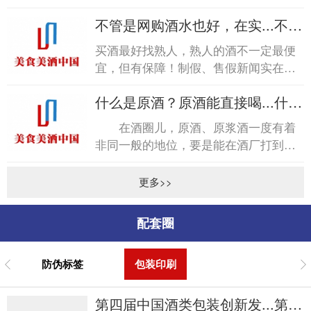
称“醇化”。各种脂类会产生各种特殊的
不管是网购酒水也好，在实...不管
香气，但这种...
是网购酒水也好，在实...
买酒最好找熟人，熟人的酒不一定最便
宜，但有保障！制假、售假新闻实在是
太多太多，每每看到，尤其是烟酒行业
什么是原酒？原酒能直接喝...什么
造假，心中不免五味杂陈...
是原酒？原酒能直接喝...
在酒圈儿，原酒、原浆酒一度有着
非同一般的地位，要是能在酒厂打到纯
原酒，那在朋友圈绝对是倍儿有面子的
事儿。商标、无统一包装...
更多>>
配套圈
防伪标签
包装印刷
第四届中国酒类包装创新发...第四