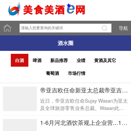
导航
酒水圈
白酒
啤酒
新品推荐
业绩
黄酒及其它
葡萄酒
市场行情
帝亚吉欧任命新亚太总裁帝亚吉欧
任命新亚太总裁
近日，帝亚吉欧任命Sujay Wasan为亚太
及全球旅游零售业务总裁。Wasan此前
在宝洁任职近28年，将接替已于2026年
1-6月河北酒饮茶规上企业营...1-6
4月调任帝亚吉欧北美区总...
月河北酒饮茶规上企业营...