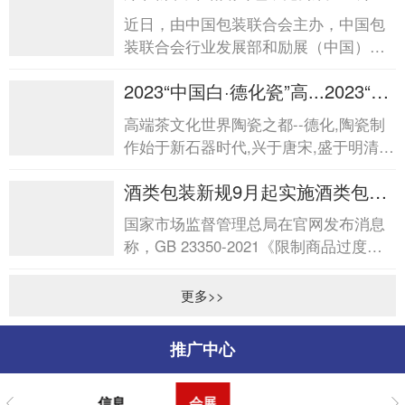
届中国酒类包装创新发...
近日，由中国包装联合会主办，中国包
装联合会行业发展部和励展（中国）投
资有限公司承办的“第四届中国酒类包装
2023“中国白·德化瓷”高...2023“中
创新发展论坛&rdq...
国白·德化瓷”高...
高端茶文化世界陶瓷之都--德化,陶瓷制
作始于新石器时代,兴于唐宋,盛于明清,
是中国陶瓷文化发祥地之一。德化陶瓷
酒类包装新规9月起实施酒类包装
以“白”见...
新规9月起实施
国家市场监督管理总局在官网发布消息
称，GB 23350-2021《限制商品过度包
装要求食品和化妆品》强制性国家标准
将于2023年9月起实施。新...
更多>>
推广中心
信息
会展