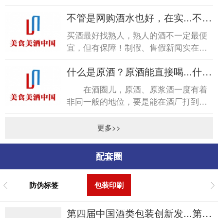
称“醇化”。各种脂类会产生各种特殊的
不管是网购酒水也好，在实...不管
香气，但这种...
是网购酒水也好，在实...
买酒最好找熟人，熟人的酒不一定最便
宜，但有保障！制假、售假新闻实在是
太多太多，每每看到，尤其是烟酒行业
什么是原酒？原酒能直接喝...什么
造假，心中不免五味杂陈...
是原酒？原酒能直接喝...
在酒圈儿，原酒、原浆酒一度有着
非同一般的地位，要是能在酒厂打到纯
原酒，那在朋友圈绝对是倍儿有面子的
事儿。商标、无统一包装...
更多>>
配套圈
防伪标签
包装印刷
第四届中国酒类包装创新发...第四