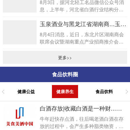
8月3日，据河北轻工名品微信公众号消
息，上半年，河北省白酒行业结构分化
明显，低度、小瓶轻量化酒开发加快，
玉泉酒业与黑龙江省湖南商...玉泉
消费场景向日常休闲、亲...
酒业与黑龙江省湖南商...
8月4日消息，近日，东北片区湖南商会
联席会议暨湖南重点产业招商推介会在
哈尔滨圆满落幕。会后，黑龙江省湖南
商会诚挚答谢玉泉酒业在...
更多>>
食品饮料圈
健康公益
健康养生
食品饮料
白酒存放|收藏白酒是一种财...白
酒存放|收藏白酒是一种财...
牛年赶快存点酒，往后喝老酒白酒在存
放的过程中，会产生多种脂类物资，