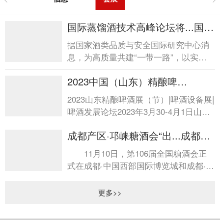
国际蒸馏酒技术高峰论坛将...国际
蒸馏酒技术高峰论坛将...
据国家酒类品质与安全国际研究中心消
息，为高质量共建“一带一路”，以实际
行动深入践行互联互通，加强全球蒸馏
2023中国（山东）精酿啤
酒创新技术...
酒...2023中国（山东）精酿啤酒...
2023山东精酿啤酒展（节）|啤酒设备展|
啤酒发展论坛2023年3月30-4月1日山东
国际会展中心（济南市日照路1号） 随
成都产区·邛崃糖酒会“出...成都产
着精酿啤酒市场的...
区·邛崃糖酒会“出...
11月10日，第106届全国糖酒会正
式在成都·中国西部国际博览城和成都·世
纪城新国际会展中心拉开帷幕。位于会
展中心广...
更多>>