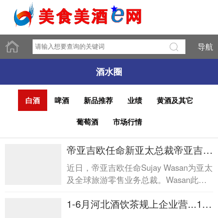
导航
酒水圈
白酒
啤酒
新品推荐
业绩
黄酒及其它
葡萄酒
市场行情
帝亚吉欧任命新亚太总裁帝亚吉欧
任命新亚太总裁
近日，帝亚吉欧任命Sujay Wasan为亚太
及全球旅游零售业务总裁。Wasan此前
在宝洁任职近28年，将接替已于2026年
1-6月河北酒饮茶规上企业营...1-6
4月调任帝亚吉欧北美区总...
月河北酒饮茶规上企业营...