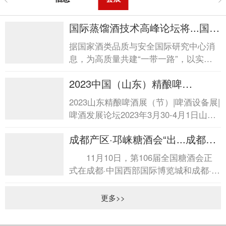
国际蒸馏酒技术高峰论坛将...国际
蒸馏酒技术高峰论坛将...
据国家酒类品质与安全国际研究中心消
息，为高质量共建“一带一路”，以实际
行动深入践行互联互通，加强全球蒸馏
2023中国（山东）精酿啤
酒创新技术...
酒...2023中国（山东）精酿啤酒...
2023山东精酿啤酒展（节）|啤酒设备展|
啤酒发展论坛2023年3月30-4月1日山东
国际会展中心（济南市日照路1号） 随
成都产区·邛崃糖酒会“出...成都产
着精酿啤酒市场的...
区·邛崃糖酒会“出...
11月10日，第106届全国糖酒会正
式在成都·中国西部国际博览城和成都·世
纪城新国际会展中心拉开帷幕。位于会
展中心广...
更多>>