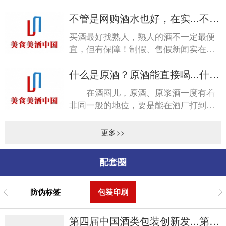
称“醇化”。各种脂类会产生各种特殊的
不管是网购酒水也好，在实...不管
香气，但这种...
是网购酒水也好，在实...
买酒最好找熟人，熟人的酒不一定最便
宜，但有保障！制假、售假新闻实在是
太多太多，每每看到，尤其是烟酒行业
什么是原酒？原酒能直接喝...什么
造假，心中不免五味杂陈...
是原酒？原酒能直接喝...
在酒圈儿，原酒、原浆酒一度有着
非同一般的地位，要是能在酒厂打到纯
原酒，那在朋友圈绝对是倍儿有面子的
事儿。商标、无统一包装...
更多>>
配套圈
防伪标签
包装印刷
第四届中国酒类包装创新发...第四