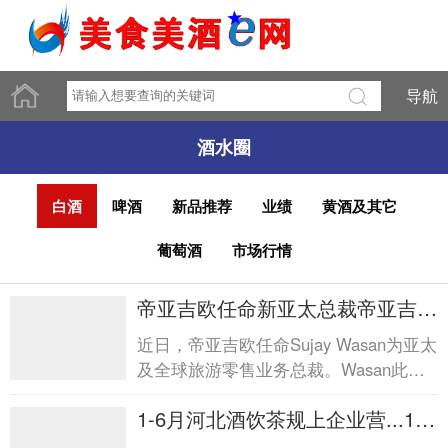
导航
酒水圈
白酒
啤酒
新品推荐
业绩
黄酒及其它
葡萄酒
市场行情
帝亚吉欧任命新亚太总裁帝亚吉欧
任命新亚太总裁
近日，帝亚吉欧任命Sujay Wasan为亚太
及全球旅游零售业务总裁。Wasan此前
在宝洁任职近28年，将接替已于2026年
1-6月河北酒饮茶规上企业营...1-6
4月调任帝亚吉欧北美区总...
月河北酒饮茶规上企业营...