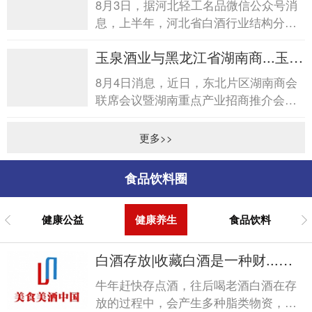
8月3日，据河北轻工名品微信公众号消
息，上半年，河北省白酒行业结构分化
明显，低度、小瓶轻量化酒开发加快，
玉泉酒业与黑龙江省湖南商...玉泉
消费场景向日常休闲、亲...
酒业与黑龙江省湖南商...
8月4日消息，近日，东北片区湖南商会
联席会议暨湖南重点产业招商推介会在
哈尔滨圆满落幕。会后，黑龙江省湖南
商会诚挚答谢玉泉酒业在...
更多>>
食品饮料圈
健康公益
健康养生
食品饮料
白酒存放|收藏白酒是一种财...白
酒存放|收藏白酒是一种财...
牛年赶快存点酒，往后喝老酒白酒在存
放的过程中，会产生多种脂类物资，