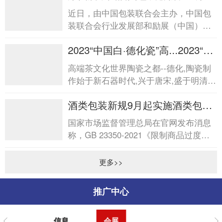
届中国酒类包装创新发...
近日，由中国包装联合会主办，中国包
装联合会行业发展部和励展（中国）投
资有限公司承办的“第四届中国酒类包装
2023“中国白·德化瓷”高...2023“中
创新发展论坛&rdq...
国白·德化瓷”高...
高端茶文化世界陶瓷之都--德化,陶瓷制
作始于新石器时代,兴于唐宋,盛于明清,
是中国陶瓷文化发祥地之一。德化陶瓷
酒类包装新规9月起实施酒类包装
以“白”见...
新规9月起实施
国家市场监督管理总局在官网发布消息
称，GB 23350-2021《限制商品过度包
装要求食品和化妆品》强制性国家标准
将于2023年9月起实施。新...
更多>>
推广中心
信息
会展