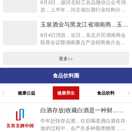
8月3日，据河北轻工名品微信公众号消
息，上半年，河北省白酒行业结构分化
明显，低度、小瓶轻量化酒开发加快，
玉泉酒业与黑龙江省湖南商...玉泉
消费场景向日常休闲、亲...
酒业与黑龙江省湖南商...
8月4日消息，近日，东北片区湖南商会
联席会议暨湖南重点产业招商推介会在
哈尔滨圆满落幕。会后，黑龙江省湖南
商会诚挚答谢玉泉酒业在...
更多>>
食品饮料圈
健康公益
健康养生
食品饮料
白酒存放|收藏白酒是一种财...白
酒存放|收藏白酒是一种财...
牛年赶快存点酒，往后喝老酒白酒在存
放的过程中，会产生多种脂类物资，