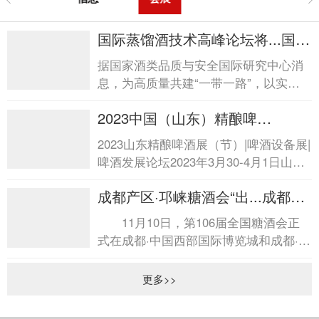
国际蒸馏酒技术高峰论坛将...国际
蒸馏酒技术高峰论坛将...
据国家酒类品质与安全国际研究中心消
息，为高质量共建“一带一路”，以实际
行动深入践行互联互通，加强全球蒸馏
2023中国（山东）精酿啤
酒创新技术...
酒...2023中国（山东）精酿啤酒...
2023山东精酿啤酒展（节）|啤酒设备展|
啤酒发展论坛2023年3月30-4月1日山东
国际会展中心（济南市日照路1号） 随
成都产区·邛崃糖酒会“出...成都产
着精酿啤酒市场的...
区·邛崃糖酒会“出...
11月10日，第106届全国糖酒会正
式在成都·中国西部国际博览城和成都·世
纪城新国际会展中心拉开帷幕。位于会
展中心广...
更多>>