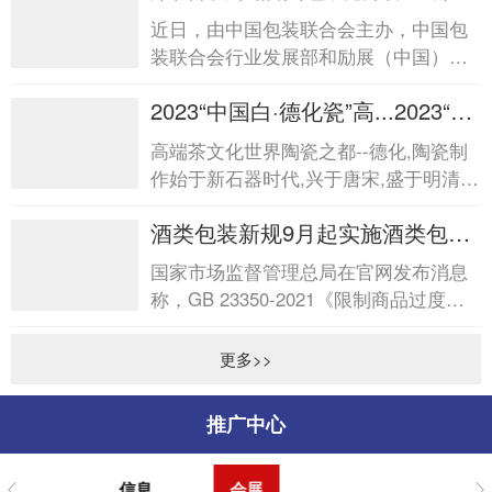
届中国酒类包装创新发...
近日，由中国包装联合会主办，中国包
装联合会行业发展部和励展（中国）投
资有限公司承办的“第四届中国酒类包装
2023“中国白·德化瓷”高...2023“中
创新发展论坛&rdq...
国白·德化瓷”高...
高端茶文化世界陶瓷之都--德化,陶瓷制
作始于新石器时代,兴于唐宋,盛于明清,
是中国陶瓷文化发祥地之一。德化陶瓷
酒类包装新规9月起实施酒类包装
以“白”见...
新规9月起实施
国家市场监督管理总局在官网发布消息
称，GB 23350-2021《限制商品过度包
装要求食品和化妆品》强制性国家标准
将于2023年9月起实施。新...
更多>>
推广中心
信息
会展