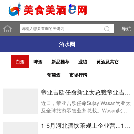
导航
酒水圈
白酒
啤酒
新品推荐
业绩
黄酒及其它
葡萄酒
市场行情
帝亚吉欧任命新亚太总裁帝亚吉欧
任命新亚太总裁
近日，帝亚吉欧任命Sujay Wasan为亚太
及全球旅游零售业务总裁。Wasan此前
在宝洁任职近28年，将接替已于2026年
1-6月河北酒饮茶规上企业营...1-6
4月调任帝亚吉欧北美区总...
月河北酒饮茶规上企业营...