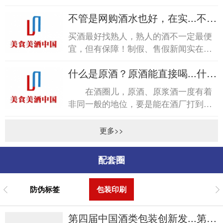
称“醇化”。各种脂类会产生各种特殊的
不管是网购酒水也好，在实...不管
香气，但这种...
是网购酒水也好，在实...
买酒最好找熟人，熟人的酒不一定最便
宜，但有保障！制假、售假新闻实在是
太多太多，每每看到，尤其是烟酒行业
什么是原酒？原酒能直接喝...什么
造假，心中不免五味杂陈...
是原酒？原酒能直接喝...
在酒圈儿，原酒、原浆酒一度有着
非同一般的地位，要是能在酒厂打到纯
原酒，那在朋友圈绝对是倍儿有面子的
事儿。商标、无统一包装...
更多>>
配套圈
防伪标签
包装印刷
第四届中国酒类包装创新发...第四