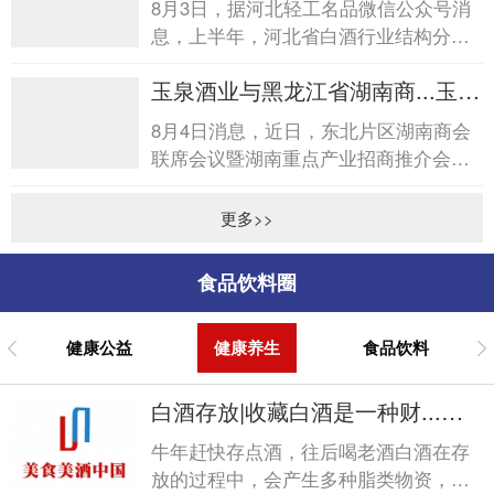
8月3日，据河北轻工名品微信公众号消
息，上半年，河北省白酒行业结构分化
明显，低度、小瓶轻量化酒开发加快，
玉泉酒业与黑龙江省湖南商...玉泉
消费场景向日常休闲、亲...
酒业与黑龙江省湖南商...
8月4日消息，近日，东北片区湖南商会
联席会议暨湖南重点产业招商推介会在
哈尔滨圆满落幕。会后，黑龙江省湖南
商会诚挚答谢玉泉酒业在...
更多>>
食品饮料圈
健康公益
健康养生
食品饮料
白酒存放|收藏白酒是一种财...白
酒存放|收藏白酒是一种财...
牛年赶快存点酒，往后喝老酒白酒在存
放的过程中，会产生多种脂类物资，