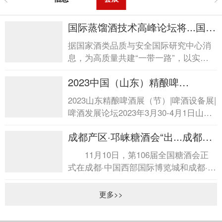
国际蒸馏酒技术高峰论坛将...国际
蒸馏酒技术高峰论坛将...
据国家酒类品质与安全国际研究中心消
息，为高质量共建“一带一路”，以实际
行动深入践行互联互通，加强全球蒸馏
2023中国（山东）精酿啤
酒创新技术...
酒...2023中国（山东）精酿啤酒...
2023山东精酿啤酒展（节）|啤酒设备展|
啤酒发展论坛2023年3月30-4月1日山东
国际会展中心（济南市日照路1号） 随
成都产区·邛崃糖酒会“出...成都产
着精酿啤酒市场的...
区·邛崃糖酒会“出...
11月10日，第106届全国糖酒会正
式在成都·中国西部国际博览城和成都·世
纪城新国际会展中心拉开帷幕。位于会
展中心广...
更多>>