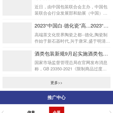
届中国酒类包装创新发...
近日，由中国包装联合会主办，中国包
装联合会行业发展部和励展（中国）投
资有限公司承办的“第四届中国酒类包装
2023“中国白·德化瓷”高...2023“中
创新发展论坛&rdq...
国白·德化瓷”高...
高端茶文化世界陶瓷之都--德化,陶瓷制
作始于新石器时代,兴于唐宋,盛于明清,
是中国陶瓷文化发祥地之一。德化陶瓷
酒类包装新规9月起实施酒类包装
以“白”见...
新规9月起实施
国家市场监督管理总局在官网发布消息
称，GB 23350-2021《限制商品过度包
装要求食品和化妆品》强制性国家标准
将于2023年9月起实施。新...
更多>>
推广中心
信息
会展