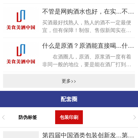
称“醇化”。各种脂类会产生各种特殊的
不管是网购酒水也好，在实...不管
香气，但这种...
是网购酒水也好，在实...
买酒最好找熟人，熟人的酒不一定最便
宜，但有保障！制假、售假新闻实在是
太多太多，每每看到，尤其是烟酒行业
什么是原酒？原酒能直接喝...什么
造假，心中不免五味杂陈...
是原酒？原酒能直接喝...
在酒圈儿，原酒、原浆酒一度有着
非同一般的地位，要是能在酒厂打到纯
原酒，那在朋友圈绝对是倍儿有面子的
事儿。商标、无统一包装...
更多>>
配套圈
防伪标签
包装印刷
第四届中国酒类包装创新发...第四