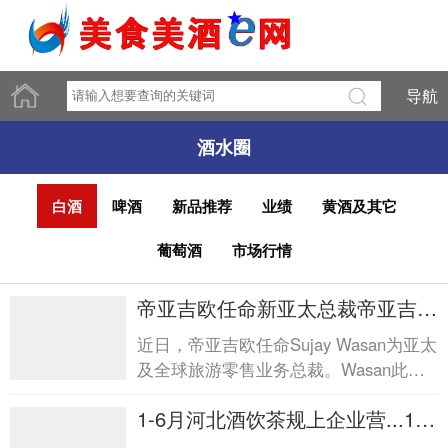
导航
酒水圈
白酒
啤酒
新品推荐
业绩
黄酒及其它
葡萄酒
市场行情
帝亚吉欧任命新亚太总裁帝亚吉欧
任命新亚太总裁
近日，帝亚吉欧任命Sujay Wasan为亚太
及全球旅游零售业务总裁。Wasan此前
在宝洁任职近28年，将接替已于2026年
1-6月河北酒饮茶规上企业营...1-6
4月调任帝亚吉欧北美区总...
月河北酒饮茶规上企业营...